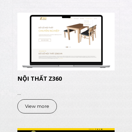
NỘI THẤT Z360
...
View more